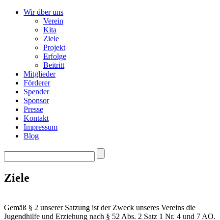
Wir über uns
Verein
Kita
Ziele
Projekt
Erfolge
Beitritt
Mitglieder
Förderer
Spender
Sponsor
Presse
Kontakt
Impressum
Blog
Ziele
Gemäß § 2 unserer Satzung ist der Zweck unseres Vereins die
Jugendhilfe und Erziehung nach § 52 Abs. 2 Satz 1 Nr. 4 und 7 AO.