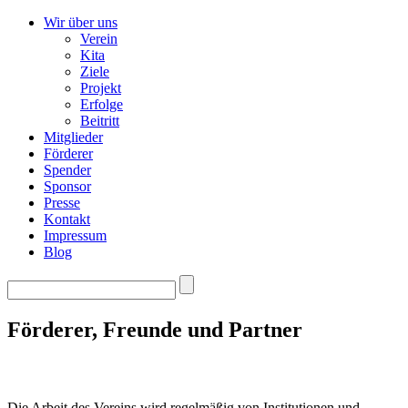
Wir über uns
Verein
Kita
Ziele
Projekt
Erfolge
Beitritt
Mitglieder
Förderer
Spender
Sponsor
Presse
Kontakt
Impressum
Blog
Förderer, Freunde und Partner
Die Arbeit des Vereins wird regelmäßig von Institutionen und